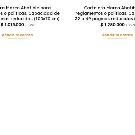
era Marco Abatible para
Cartelera Marco Abatib
s o políticas. Capacidad de
reglamentos o políticas. C
ginas reducidas (100×70 cm)
32 a 49 páginas reducidas 
$
1.015.000
$
1.280.000
+ Iva
+ Iva
Añadir al carrito
Añadir al carrito