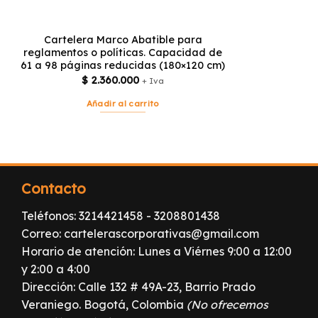
Cartelera Marco Abatible para
reglamentos o políticas. Capacidad de
61 a 98 páginas reducidas (180×120 cm)
$
2.360.000
+ Iva
Añadir al carrito
Contacto
Teléfonos:
3214421458
-
3208801438
Correo:
cartelerascorporativas@gmail.com
Horario de atención: Lunes a Viérnes 9:00 a 12:00
y 2:00 a 4:00
Dirección: Calle 132 # 49A-23, Barrio Prado
Veraniego. Bogotá, Colombia
(No ofrecemos