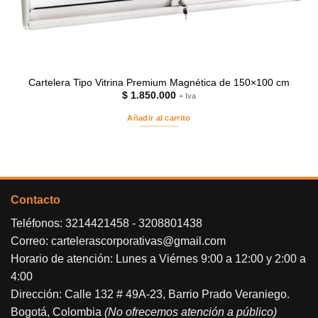
Cartelera Tipo Vitrina Premium Magnética de 150×100 cm
$
1.850.000
+ Iva
Añadir al carrito
Contacto
Teléfonos:
3214421458
-
3208801438
Correo:
cartelerascorporativas@gmail.com
Horario de atención: Lunes a Viérnes 9:00 a 12:00 y 2:00 a
4:00
Dirección: Calle 132 # 49A-23, Barrio Prado Veraniego.
Bogotá, Colombia
(No ofrecemos atención a público)