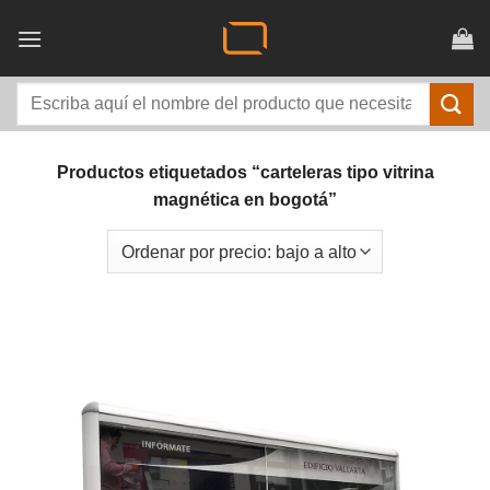
Saltar
al
contenido
Buscar
por:
Productos etiquetados “carteleras tipo vitrina
magnética en bogotá”