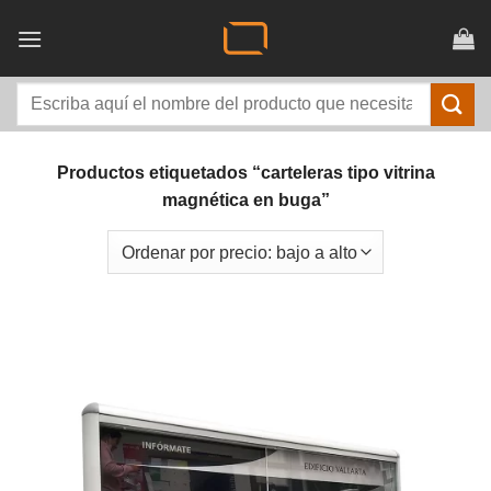
Saltar
al
contenido
Buscar
por:
Productos etiquetados “carteleras tipo vitrina
magnética en buga”