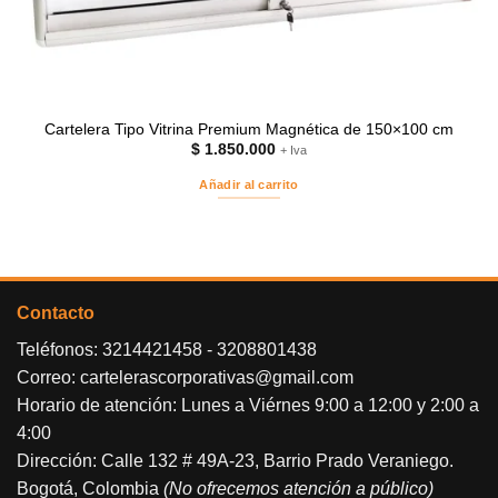
Cartelera Tipo Vitrina Premium Magnética de 150×100 cm
$
1.850.000
+ Iva
Añadir al carrito
Contacto
Teléfonos:
3214421458
-
3208801438
Correo:
cartelerascorporativas@gmail.com
Horario de atención: Lunes a Viérnes 9:00 a 12:00 y 2:00 a
4:00
Dirección: Calle 132 # 49A-23, Barrio Prado Veraniego.
Bogotá, Colombia
(No ofrecemos atención a público)