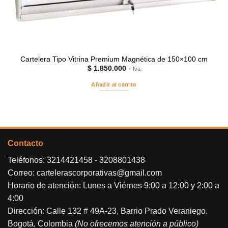
Cartelera Tipo Vitrina Premium Magnética de 150×100 cm
$
1.850.000
+ Iva
Añadir al carrito
Contacto
Teléfonos:
3214421458
-
3208801438
Correo:
cartelerascorporativas@gmail.com
Horario de atención: Lunes a Viérnes 9:00 a 12:00 y 2:00 a
4:00
Dirección: Calle 132 # 49A-23, Barrio Prado Veraniego.
Bogotá, Colombia
(No ofrecemos atención a público)