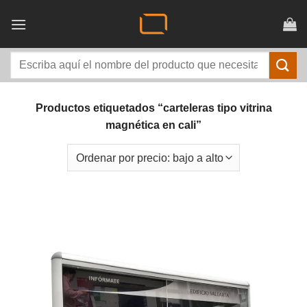
Saltar
al
contenido
Buscar
por:
Productos etiquetados “carteleras tipo vitrina
magnética en cali”