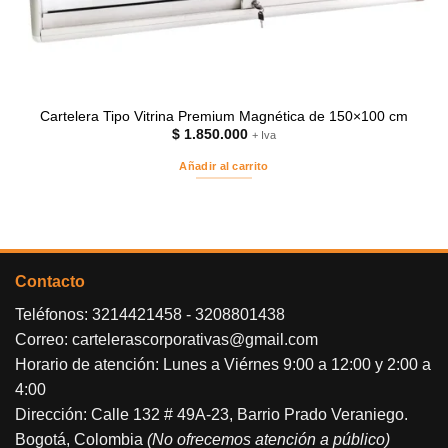
Cartelera Tipo Vitrina Premium Magnética de 150×100 cm
$
1.850.000
+ Iva
Añadir al carrito
Contacto
Teléfonos:
3214421458
-
3208801438
Correo:
cartelerascorporativas@gmail.com
Horario de atención: Lunes a Viérnes 9:00 a 12:00 y 2:00 a
4:00
Dirección: Calle 132 # 49A-23, Barrio Prado Veraniego.
Bogotá, Colombia
(No ofrecemos atención a público)