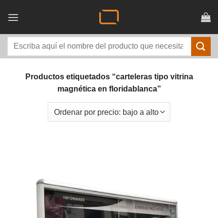
Saltar
al
contenido
Buscar
por:
Productos etiquetados “carteleras tipo vitrina
magnética en floridablanca”