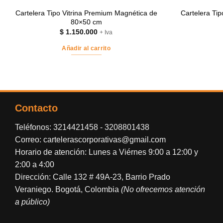
Cartelera Tipo Vitrina Premium Magnética de
Cartelera Ti
80×50 cm
$
1.150.000
+ Iva
Añadir al carrito
Contacto
Teléfonos:
3214421458
-
3208801438
Correo:
cartelerascorporativas@gmail.com
Horario de atención: Lunes a Viérnes 9:00 a 12:00 y
2:00 a 4:00
Dirección: Calle 132 # 49A-23, Barrio Prado
Veraniego. Bogotá, Colombia
(No ofrecemos atención
a público)