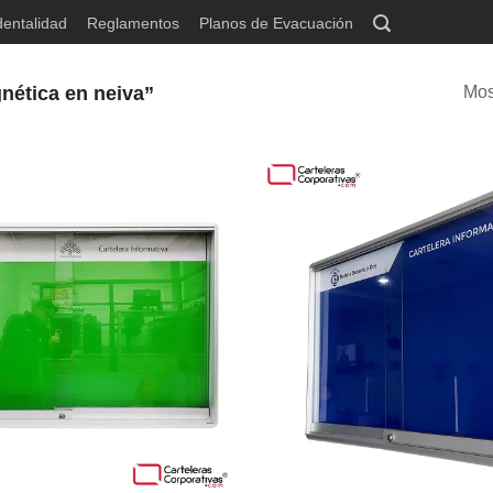
dentalidad
Reglamentos
Planos de Evacuación
gnética en neiva”
Mos