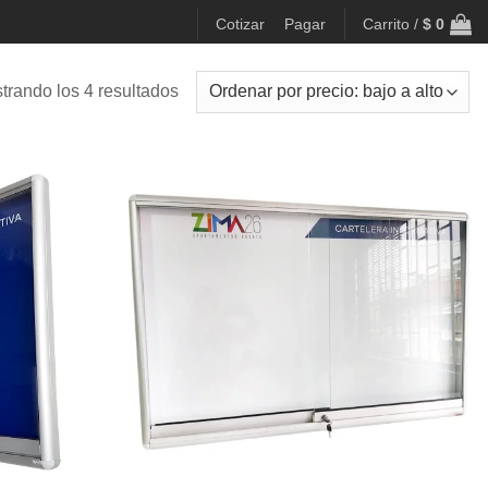
Cotizar
Pagar
Carrito /
$
0
Ordenado
trando los 4 resultados
por
precio:
bajo
a
alto