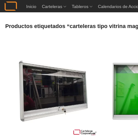
Saltar
Inicio
Carteleras
Tableros
Calendarios de Acci
al
contenido
Productos etiquetados “carteleras tipo vitrina ma