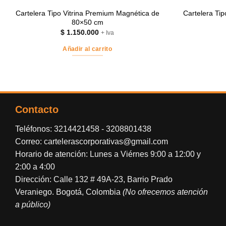
Cartelera Tipo Vitrina Premium Magnética de
Cartelera Ti
80×50 cm
$
1.150.000
+ Iva
Añadir al carrito
Contacto
Teléfonos:
3214421458
-
3208801438
Correo:
cartelerascorporativas@gmail.com
Horario de atención: Lunes a Viérnes 9:00 a 12:00 y
2:00 a 4:00
Dirección: Calle 132 # 49A-23, Barrio Prado
Veraniego. Bogotá, Colombia
(No ofrecemos atención
a público)