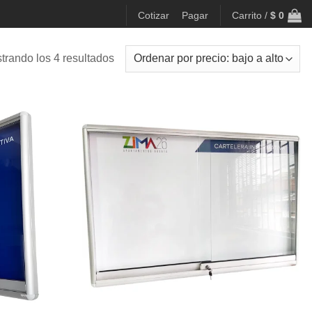
Cotizar
Pagar
Carrito /
$
0
Ordenado
trando los 4 resultados
por
precio:
bajo
a
alto