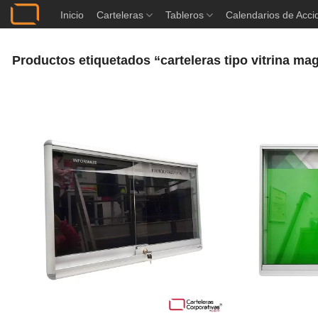
Saltar
Inicio
Carteleras
Tableros
Calendarios de Acci
al
contenido
Productos etiquetados “carteleras tipo vitrina m