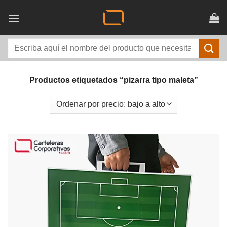
Saltar
al
contenido
Buscar
por:
Productos etiquetados “pizarra tipo maleta”