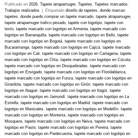
Publicado en
2026
,
Tapete atrapamugre
,
Tapetes
,
Tapetes marcados
,
Trabajos realizados
|
Etiquetado
diseño de tapetes
,
donde marcan
tapetes
,
donde puedo comprar un tapete marcado
,
tapete atrapamugre
,
tapete atrapamugre trafico pesado
,
tapete con logotipo
,
tapete con
texto
,
tapete marcado con logotipo en Armenia
,
tapete marcado con
logotipo en Barranquilla
,
tapete marcado con logotipo en Bello
,
tapete
marcado con logotipo en Bogotá
,
tapete marcado con logotipo en
Bucaramanga
,
tapete marcado con logotipo en Cajicá
,
tapete marcado
con logotipo en Cali
,
tapete marcado con logotipo en Cartagena
,
tapete
marcado con logotipo en Chía
,
tapete marcado con logotipo en Cúcuta
,
tapete marcado con logotipo en Dosquebradas
,
tapete marcado con
logotipo en Envigado
,
tapete marcado con logotipo en Floridablanca
,
tapete marcado con logotipo en Funza
,
tapete marcado con logotipo en
Girardota
,
tapete marcado con logotipo en Girón
,
tapete marcado con
logotipo en Ibagué
,
tapete marcado con logotipo en Itagüí
,
tapete
marcado con logotipo en Jamundí
,
tapete marcado con logotipo en La
Estrella
,
tapete marcado con logotipo en Madrid
,
tapete marcado con
logotipo en Manizales
,
tapete marcado con logotipo en Medellín
,
tapete
marcado con logotipo en Montería
,
tapete marcado con logotipo en
Mosquera
,
tapete marcado con logotipo en Neiva
,
tapete marcado con
logotipo en Pasto
,
tapete marcado con logotipo en Pereira
,
tapete
marcado con logotipo en Piedecuesta
,
tapete marcado con logotipo en