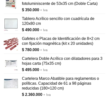
fotoluminiscente de 53x35 cm (Doble Carta)
$
350.000
+ Iva
Tablero Acrílico sencillo con cuadrícula de
120x80 cm
$
490.000
+ Iva
Gafetes o Placas de Identificación de 8×2 cm
con fijación magnética (kit x 20 unidades)
$
780.000
+ Iva
Cartelera Doble Acrílico con dilatadores para 3
hojas carta (75x35 cm)
$
495.000
+ Iva
Cartelera Marco Abatible para reglamentos o
políticas. Capacidad de 61 a 98 páginas
reducidas (180×120 cm)
$
2.360.000
+ Iva