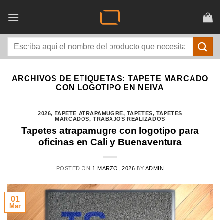
Saltar
al
contenido
Buscar
por:
ARCHIVOS DE ETIQUETAS:
TAPETE MARCADO
CON LOGOTIPO EN NEIVA
2026
,
TAPETE ATRAPAMUGRE
,
TAPETES
,
TAPETES
MARCADOS
,
TRABAJOS REALIZADOS
Tapetes atrapamugre con logotipo para
oficinas en Cali y Buenaventura
POSTED ON
1 MARZO, 2026
BY
ADMIN
01
Mar