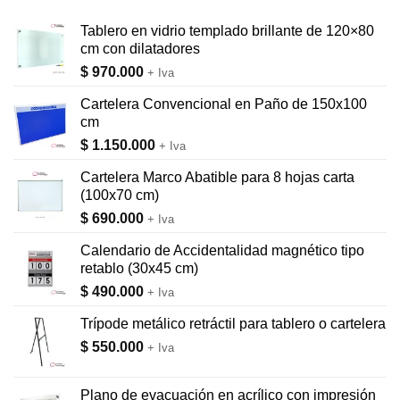
Tablero en vidrio templado brillante de 120×80
cm con dilatadores
$
970.000
+ Iva
Cartelera Convencional en Paño de 150x100
cm
$
1.150.000
+ Iva
Cartelera Marco Abatible para 8 hojas carta
(100x70 cm)
$
690.000
+ Iva
Calendario de Accidentalidad magnético tipo
retablo (30x45 cm)
$
490.000
+ Iva
Trípode metálico retráctil para tablero o cartelera
$
550.000
+ Iva
Plano de evacuación en acrílico con impresión