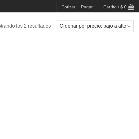
Cotizar
Pagar
Carrito /
$
0
Ordenado
trando los 2 resultados
por
precio:
bajo
a
alto