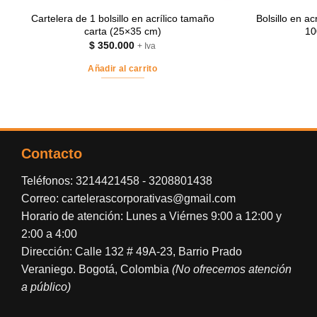
Cartelera de 1 bolsillo en acrílico tamaño
Bolsillo en a
carta (25×35 cm)
10
$
350.000
+ Iva
Añadir al carrito
Contacto
Teléfonos:
3214421458
-
3208801438
Correo:
cartelerascorporativas@gmail.com
Horario de atención: Lunes a Viérnes 9:00 a 12:00 y
2:00 a 4:00
Dirección: Calle 132 # 49A-23, Barrio Prado
Veraniego. Bogotá, Colombia
(No ofrecemos atención
a público)