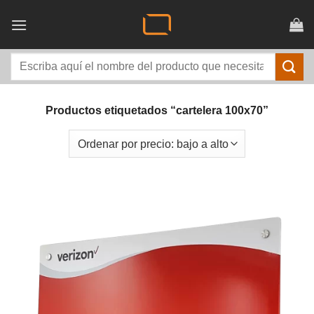
Saltar
al
contenido
Buscar
por:
Productos etiquetados “cartelera 100x70”