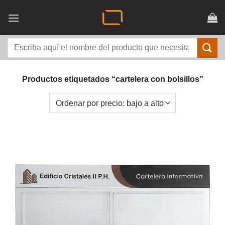
Saltar
al
contenido
Buscar
por:
Productos etiquetados “cartelera con bolsillos”