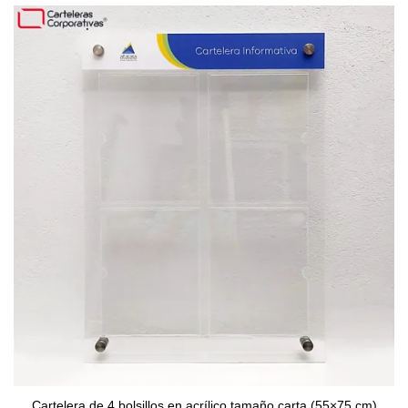
Cartelera de 4 bolsillos en acrílico tamaño carta (55×75 cm)