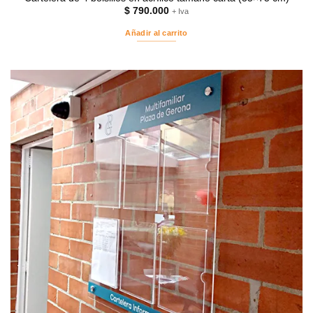
$
790.000
+ Iva
Añadir al carrito