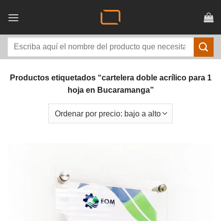
Saltar
al
contenido
Buscar
por:
Productos etiquetados “cartelera doble acrílico para 1
hoja en Bucaramanga”