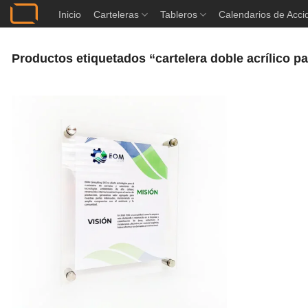
Saltar
Inicio
Carteleras
Tableros
Calendarios de Acci
al
contenido
Productos etiquetados “cartelera doble acrílico pa