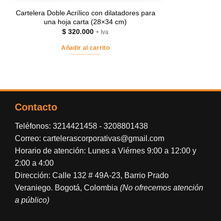
Cartelera Doble Acrílico con dilatadores para
una hoja carta (28×34 cm)
$
320.000
+ Iva
Añadir al carrito
Contacto
Teléfonos:
3214421458
-
3208801438
Correo:
cartelerascorporativas@gmail.com
Horario de atención: Lunes a Viérnes 9:00 a 12:00 y
2:00 a 4:00
Dirección: Calle 132 # 49A-23, Barrio Prado
Veraniego. Bogotá, Colombia
(No ofrecemos atención
a público)