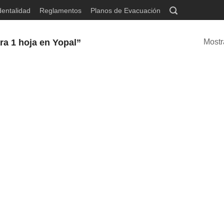
dentalidad
Reglamentos
Planos de Evacuación
ra 1 hoja en Yopal”
Mostr