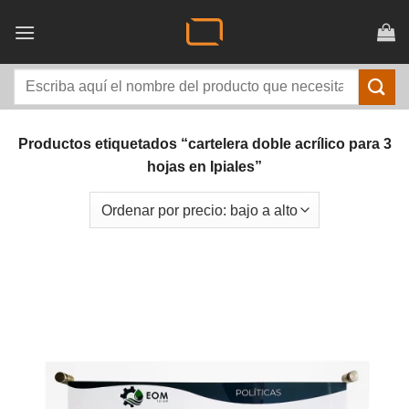
Saltar
al
contenido
Buscar
por:
Productos etiquetados “cartelera doble acrílico para 3
hojas en Ipiales”