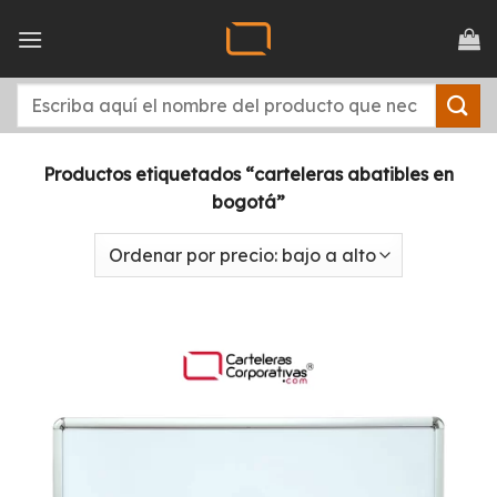
Saltar
al
contenido
Buscar
por:
Productos etiquetados “carteleras abatibles en
bogotá”