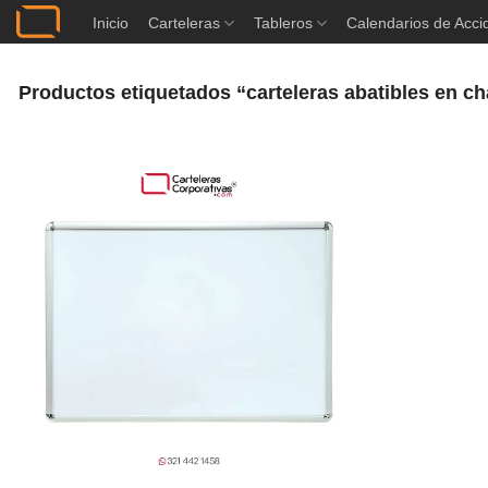
Saltar
Inicio
Carteleras
Tableros
Calendarios de Acci
al
contenido
Productos etiquetados “carteleras abatibles en c