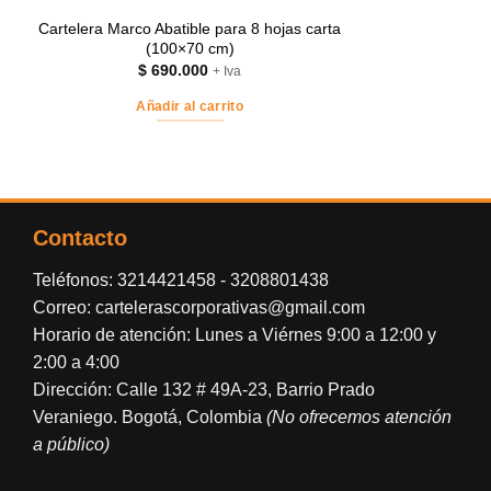
Cartelera Marco Abatible para 8 hojas carta
(100×70 cm)
$
690.000
+ Iva
Añadir al carrito
Contacto
Teléfonos:
3214421458
-
3208801438
Correo:
cartelerascorporativas@gmail.com
Horario de atención: Lunes a Viérnes 9:00 a 12:00 y
2:00 a 4:00
Dirección: Calle 132 # 49A-23, Barrio Prado
Veraniego. Bogotá, Colombia
(No ofrecemos atención
a público)