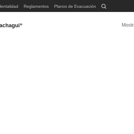
dentalidad
Reglamentos
Planos de Evacuación
hachagui”
Mostr