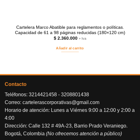
Cartelera Marco Abatible para reglamentos o políticas.
Capacidad de 61 a 98 páginas reducidas (180×120 cm)
$
2.360.000
+ Iva
Añadir al carrito
Contacto
Teléfonos:
3214421458
-
3208801438
Correo:
cartelerascorporativas@gmail.com
Horario de atención: Lunes a Viérnes 9:00 a 12:00 y 2:00 a
4:00
Dirección: Calle 132 # 49A-23, Barrio Prado Veraniego.
Bogotá, Colombia
(No ofrecemos atención a público)