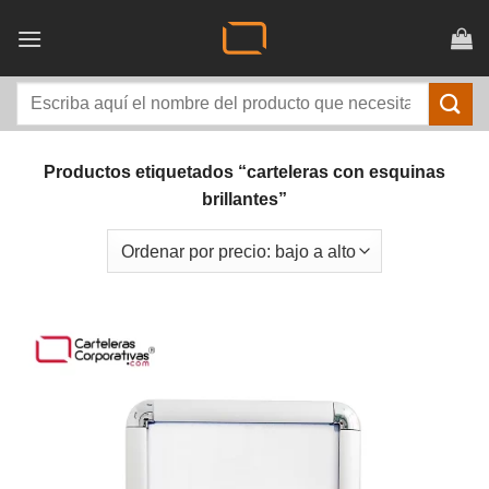
Saltar
al
contenido
Buscar
por:
Productos etiquetados “carteleras con esquinas
brillantes”