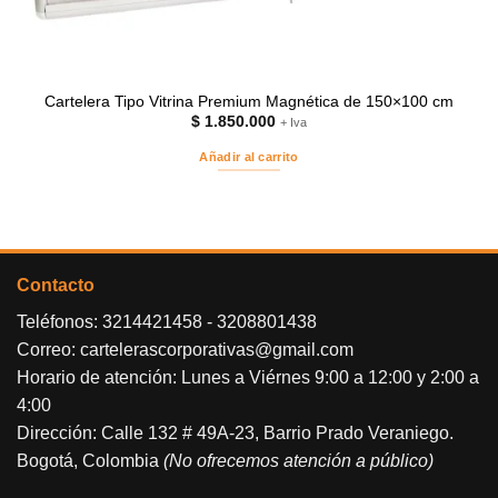
Cartelera Tipo Vitrina Premium Magnética de 150×100 cm
$
1.850.000
+ Iva
Añadir al carrito
Contacto
Teléfonos:
3214421458
-
3208801438
Correo:
cartelerascorporativas@gmail.com
Horario de atención: Lunes a Viérnes 9:00 a 12:00 y 2:00 a
4:00
Dirección: Calle 132 # 49A-23, Barrio Prado Veraniego.
Bogotá, Colombia
(No ofrecemos atención a público)