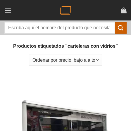
Saltar
al
contenido
Buscar
por:
Productos etiquetados “carteleras con vidrios”