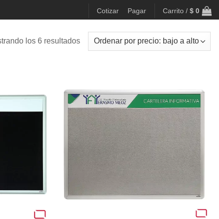
Cotizar
Pagar
Carrito /
$
0
Ordenado
trando los 6 resultados
por
precio:
bajo
a
alto