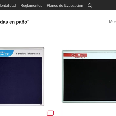
dentalidad
Reglamentos
Planos de Evacuación
adas en paño”
Mos