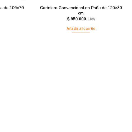
ño de 100×70
Cartelera Convencional en Paño de 120×80
cm
$
950.000
+ Iva
Añadir al carrito