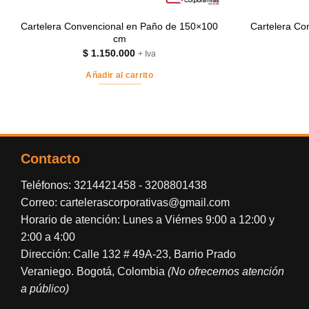
Cartelera Convencional en Paño de 150×100
Cartelera Co
cm
$
1.150.000
+ Iva
Añadir al carrito
Contacto
Teléfonos:
3214421458
-
3208801438
Correo:
cartelerascorporativas@gmail.com
Horario de atención: Lunes a Viérnes 9:00 a 12:00 y
2:00 a 4:00
Dirección: Calle 132 # 49A-23, Barrio Prado
Veraniego. Bogotá, Colombia
(No ofrecemos atención
a público)