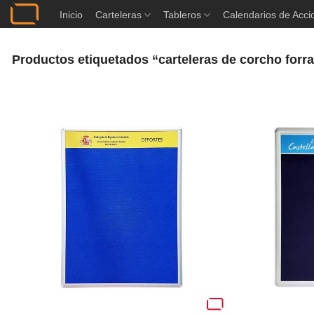
Saltar
Inicio
Carteleras
Tableros
Calendarios de Acci
al
contenido
Productos etiquetados “carteleras de corcho forr