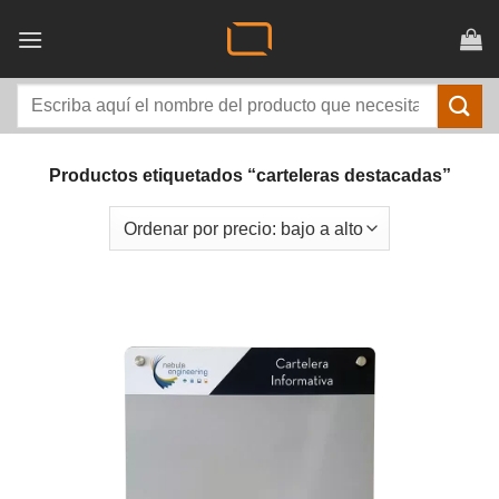
Saltar
al
contenido
Buscar
por:
Productos etiquetados “carteleras destacadas”