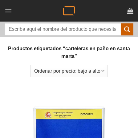
Saltar
al
contenido
Buscar
por:
Productos etiquetados “carteleras en paño en santa
marta”