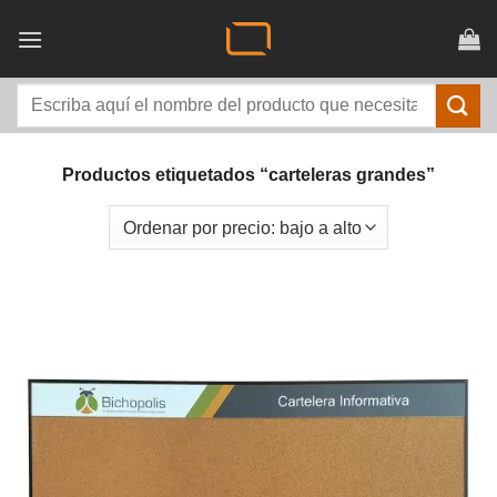
Saltar
al
contenido
Buscar
por:
Productos etiquetados “carteleras grandes”