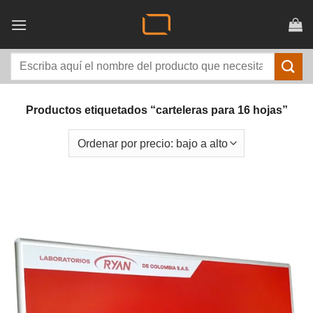
Saltar
al
contenido
Buscar
por:
Productos etiquetados “carteleras para 16 hojas”