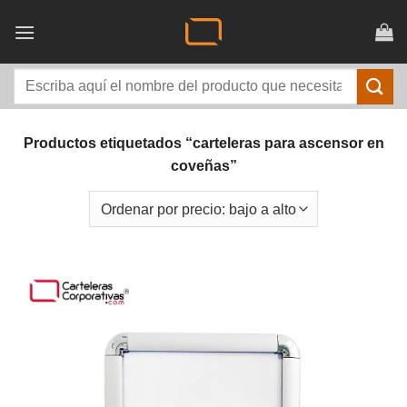
Saltar
al
contenido
Buscar
por:
Productos etiquetados “carteleras para ascensor en
coveñas”