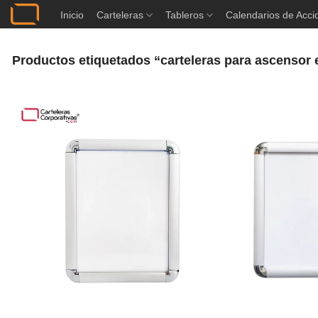
Saltar
Inicio
Carteleras
Tableros
Calendarios de Acci
al
contenido
Productos etiquetados “carteleras para ascensor 