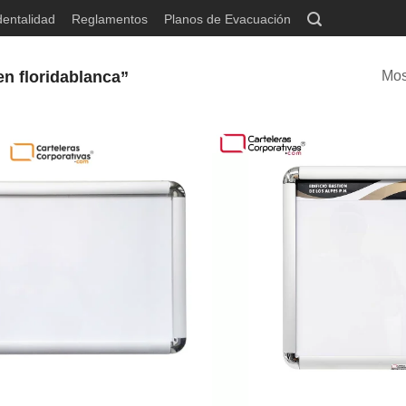
dentalidad
Reglamentos
Planos de Evacuación
en floridablanca”
Mos