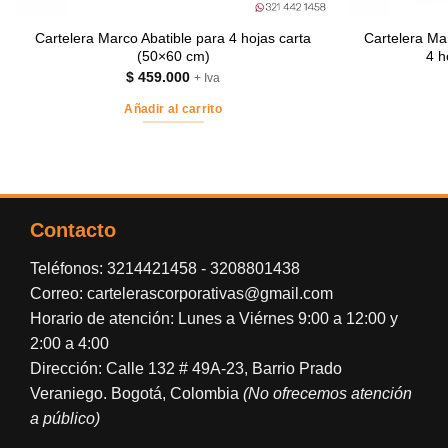
Cartelera Marco Abatible para 4 hojas carta
Cartelera Ma
(50×60 cm)
4 h
$
459.000
+ Iva
Añadir al carrito
Contacto
Teléfonos:
3214421458
-
3208801438
Correo:
cartelerascorporativas@gmail.com
Horario de atención: Lunes a Viérnes 9:00 a 12:00 y
2:00 a 4:00
Dirección: Calle 132 # 49A-23, Barrio Prado
Veraniego. Bogotá, Colombia
(No ofrecemos atención
a público)