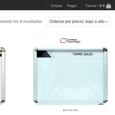
Cotizar
Pagar
Carrito /
$
0
Ordenado
trando los 6 resultados
por
precio:
bajo
a
alto