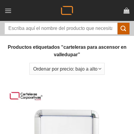
Saltar
al
contenido
Buscar
por:
Productos etiquetados “carteleras para ascensor en
valledupar”