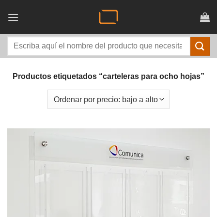
Saltar
al
contenido
Buscar
por:
Productos etiquetados “carteleras para ocho hojas”