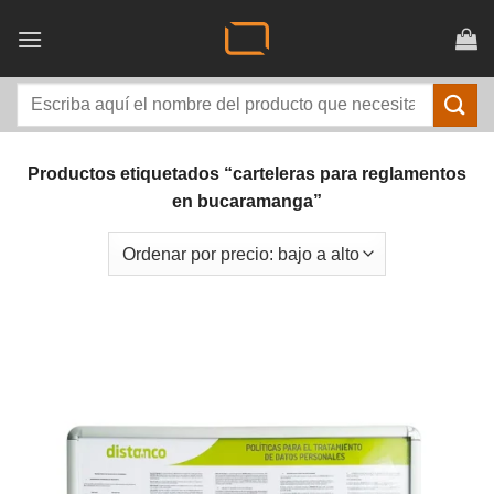
Saltar
al
contenido
Buscar
por:
Productos etiquetados “carteleras para reglamentos
en bucaramanga”