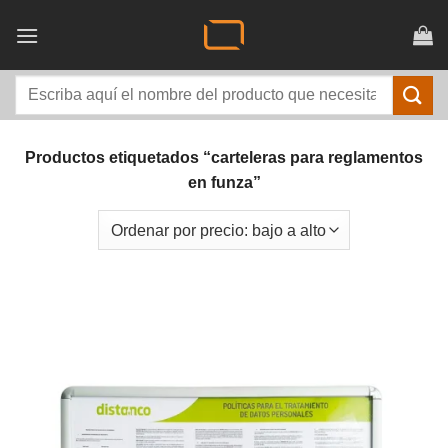
Saltar
al
contenido
Buscar
por:
Productos etiquetados “carteleras para reglamentos
en funza”