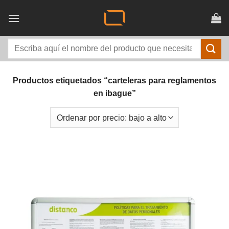
Saltar
al
contenido
Buscar
por:
Productos etiquetados “carteleras para reglamentos
en ibague”