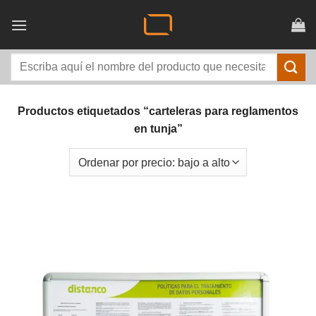
Saltar
al
contenido
Buscar
por:
Productos etiquetados “carteleras para reglamentos
en tunja”