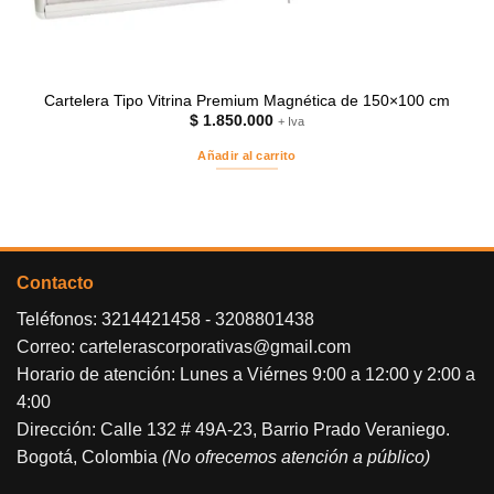
Cartelera Tipo Vitrina Premium Magnética de 150×100 cm
$
1.850.000
+ Iva
Añadir al carrito
Contacto
Teléfonos:
3214421458
-
3208801438
Correo:
cartelerascorporativas@gmail.com
Horario de atención: Lunes a Viérnes 9:00 a 12:00 y 2:00 a
4:00
Dirección: Calle 132 # 49A-23, Barrio Prado Veraniego.
Bogotá, Colombia
(No ofrecemos atención a público)