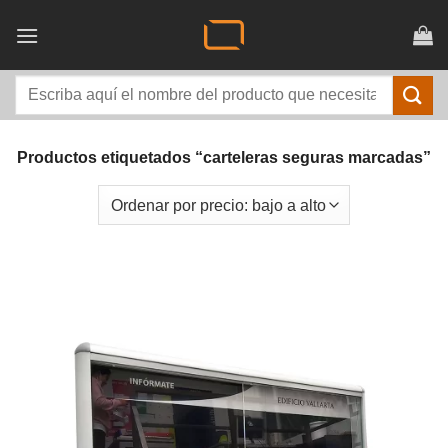
Saltar
al
contenido
Buscar
por:
Productos etiquetados “carteleras seguras marcadas”