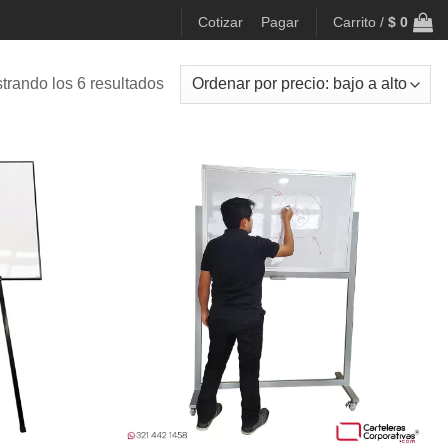
Cotizar
Pagar
Carrito /
$
0
Ordenado
trando los 6 resultados
por
precio:
bajo
a
alto