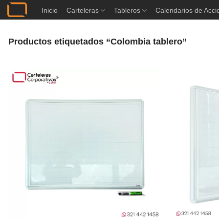
Saltar
Inicio
Carteleras
Tableros
Calendarios de Acci
al
contenido
Productos etiquetados “Colombia tablero”