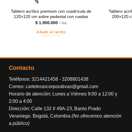
Tablero acrílico premium con cuadrícula de
Tablero acrí
120×120 cm sobre pedestal con ruedas
200×120 c
$
1.900.000
+ Iva
Añadir al carrito
Contacto
Teléfonos:
3214421458
-
3208801438
Correo:
cartelerascorporativas@gmail.com
Horario de atención: Lunes a Viérnes 9:00 a 12:00 y
2:00 a 4:00
Dirección: Calle 132 # 49A-23, Barrio Prado
Veraniego. Bogotá, Colombia
(No ofrecemos atención
a público)