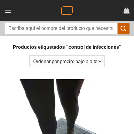
Saltar
al
contenido
Buscar
por:
Productos etiquetados “control de infecciones”