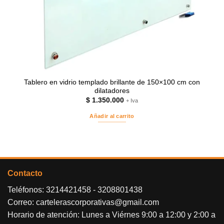
Tablero en vidrio templado brillante de 150×100 cm con
dilatadores
$
1.350.000
+ Iva
Añadir al carrito
Contacto
Teléfonos:
3214421458
-
3208801438
Correo:
cartelerascorporativas@gmail.com
Horario de atención: Lunes a Viérnes 9:00 a 12:00 y 2:00 a