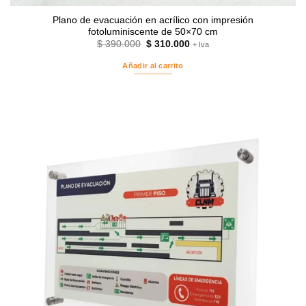
Plano de evacuación en acrílico con impresión
fotoluminiscente de 50×70 cm
El
El
$
390.000
$
310.000
+ Iva
precio
precio
original
actual
Añadir al carrito
era:
es:
$ 390.000.
$ 310.000.