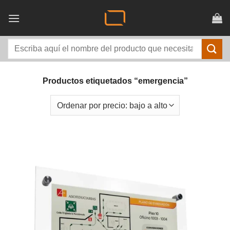
Saltar
al
contenido
Buscar
por:
Productos etiquetados “emergencia”