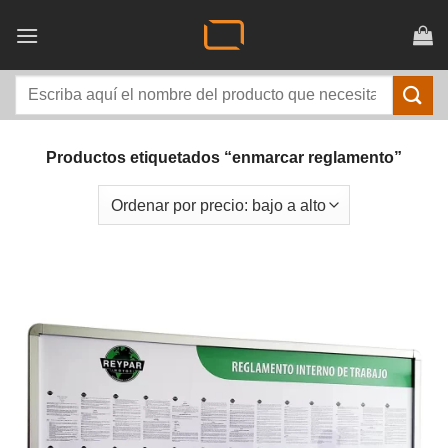
Saltar
al
contenido
Buscar
por:
Productos etiquetados “enmarcar reglamento”