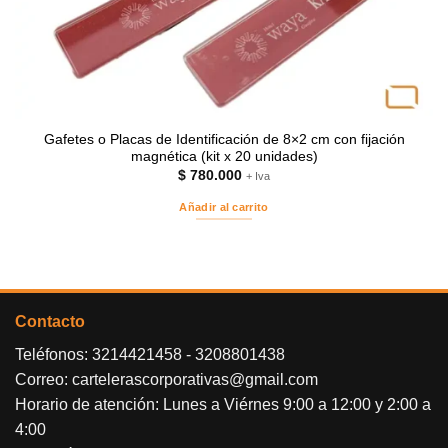
Gafetes o Placas de Identificación de 8×2 cm con fijación
magnética (kit x 20 unidades)
$
780.000
+ Iva
Añadir al carrito
Contacto
Teléfonos:
3214421458
-
3208801438
Correo:
cartelerascorporativas@gmail.com
Horario de atención: Lunes a Viérnes 9:00 a 12:00 y 2:00 a
4:00