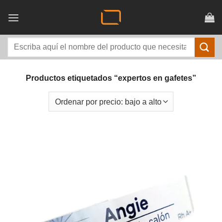
Saltar
al
contenido
Buscar
por:
Productos etiquetados “expertos en gafetes”