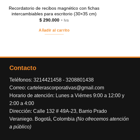
Recordatorio de recibos magnético con fichas
intercambiables para escritorio (30×35 cm)
$
290.000
+ Iva
Añadir al carrito
Contacto
Teléfonos:
3214421458
-
3208801438
Correo:
cartelerascorporativas@gmail.com
Horario de atención: Lunes a Viérnes 9:00 a 12:00 y
2:00 a 4:00
Dirección: Calle 132 # 49A-23, Barrio Prado
Veraniego. Bogotá, Colombia
(No ofrecemos atención
a público)