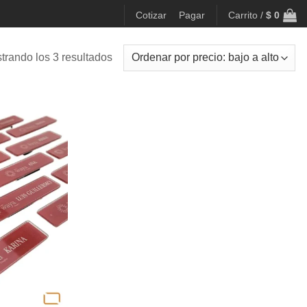
Cotizar
Pagar
Carrito /
$
0
Ordenado
trando los 3 resultados
por
precio:
bajo
a
alto