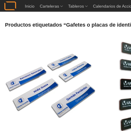
Saltar
Inicio
Carteleras
Tableros
Calendarios de Acci
al
contenido
Productos etiquetados “Gafetes o placas de iden