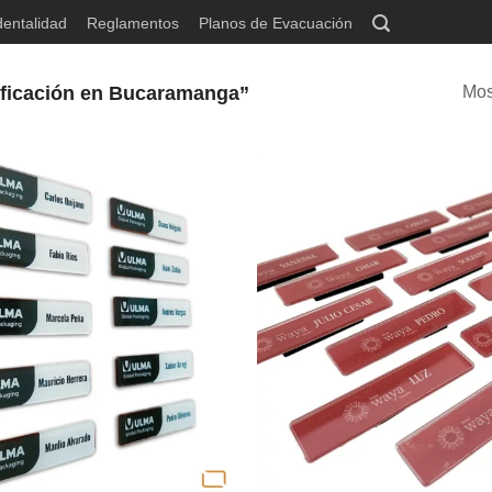
dentalidad
Reglamentos
Planos de Evacuación
tificación en Bucaramanga”
Mos