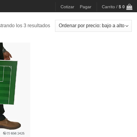
Cotizar
Pagar
Carrito /
$
0
Ordenado
trando los 3 resultados
por
precio:
bajo
a
alto