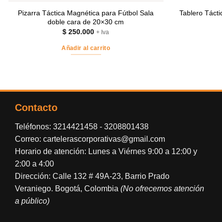
Pizarra Táctica Magnética para Fútbol Sala
Tablero Táct
doble cara de 20×30 cm
$
250.000
+ Iva
Añadir al carrito
Contacto
Teléfonos:
3214421458
-
3208801438
Correo:
cartelerascorporativas@gmail.com
Horario de atención: Lunes a Viérnes 9:00 a 12:00 y
2:00 a 4:00
Dirección: Calle 132 # 49A-23, Barrio Prado
Veraniego. Bogotá, Colombia
(No ofrecemos atención
a público)