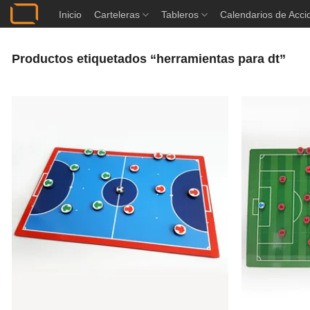
Saltar
Inicio
Carteleras
Tableros
Calendarios de Acci
al
contenido
Productos etiquetados “herramientas para dt”