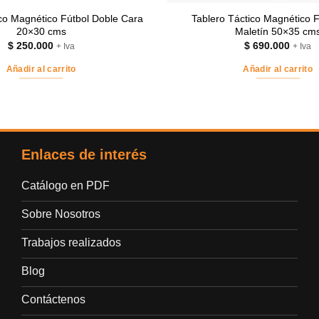
ico Magnético Fútbol Doble Cara
Tablero Táctico Magnético F
20×30 cms
Maletín 50×35 cm
$
250.000
$
690.000
+ Iva
+ Iva
Añadir al carrito
Añadir al carrito
Enlaces de interés
Catálogo en PDF
Sobre Nosotros
Trabajos realizados
Blog
Contáctenos