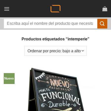
Saltar
al
contenido
Buscar
por:
Productos etiquetados “intemperie”
Nuevo