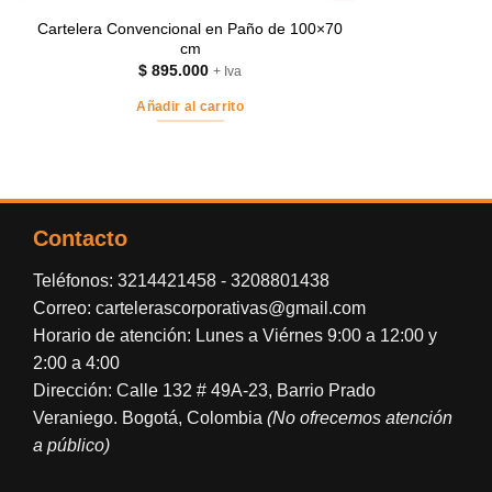
Cartelera Convencional en Paño de 100×70
cm
$
895.000
+ Iva
Añadir al carrito
Contacto
Teléfonos:
3214421458
-
3208801438
Correo:
cartelerascorporativas@gmail.com
Horario de atención: Lunes a Viérnes 9:00 a 12:00 y
2:00 a 4:00
Dirección: Calle 132 # 49A-23, Barrio Prado
Veraniego. Bogotá, Colombia
(No ofrecemos atención
a público)