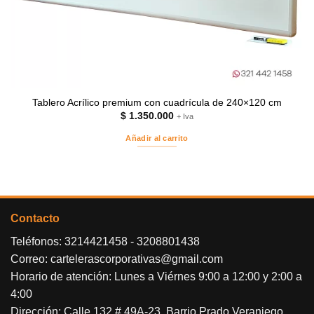
Tablero Acrílico premium con cuadrícula de 240×120 cm
$
1.350.000
+ Iva
Añadir al carrito
Contacto
Teléfonos:
3214421458
-
3208801438
Correo:
cartelerascorporativas@gmail.com
Horario de atención: Lunes a Viérnes 9:00 a 12:00 y 2:00 a
4:00
Dirección: Calle 132 # 49A-23, Barrio Prado Veraniego.