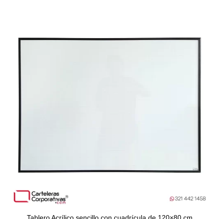
Tablero Acrílico sencillo con cuadrícula de 120×80 cm