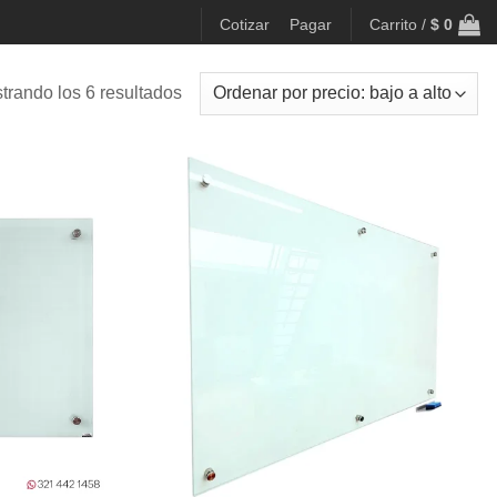
Cotizar
Pagar
Carrito /
$
0
Ordenado
trando los 6 resultados
por
precio:
bajo
a
alto