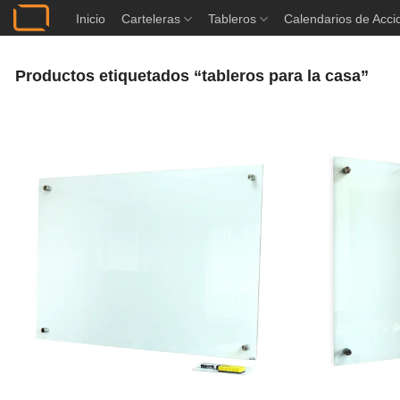
Saltar
Inicio
Carteleras
Tableros
Calendarios de Acci
al
contenido
Productos etiquetados “tableros para la casa”