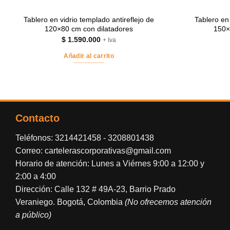
Tablero en vidrio templado antireflejo de
Tablero en 
120×80 cm con dilatadores
150×
$
1.590.000
+ Iva
Añadir al carrito
Contacto
Teléfonos:
3214421458
-
3208801438
Correo:
cartelerascorporativas@gmail.com
Horario de atención: Lunes a Viérnes 9:00 a 12:00 y
2:00 a 4:00
Dirección: Calle 132 # 49A-23, Barrio Prado
Veraniego. Bogotá, Colombia
(No ofrecemos atención
a público)