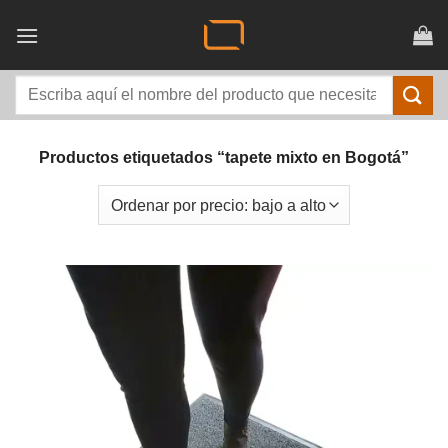
Saltar
al
contenido
Buscar
por:
Productos etiquetados “tapete mixto en Bogotá”