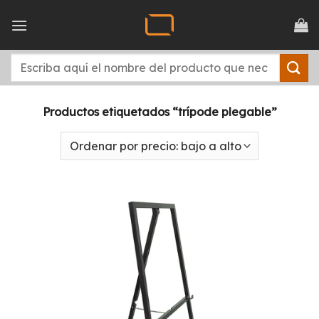
Saltar
al
contenido
Buscar
por:
Productos etiquetados “trípode plegable”