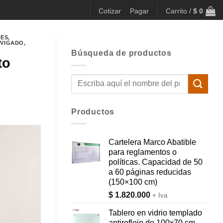
Cotizar
Pagar
Carrito /
$
0
LES
,
NVIGADO
,
Búsqueda de productos
to
Buscar
por:
Productos
Cartelera Marco Abatible
para reglamentos o
políticas. Capacidad de 50
a 60 páginas reducidas
(150×100 cm)
$
1.820.000
+ Iva
Tablero en vidrio templado
antireflejo de 100x70 cm