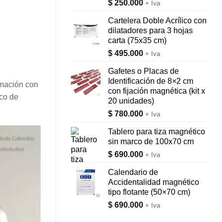
$
250.000
+ Iva
Cartelera Doble Acrílico con
dilatadores para 3 hojas
carta (75x35 cm)
$
495.000
+ Iva
Gafetes o Placas de
Identificación de 8×2 cm
rmación con
con fijación magnética (kit x
rco de
20 unidades)
$
780.000
+ Iva
Tablero para tiza magnético
sin marco de 100x70 cm
$
690.000
+ Iva
Calendario de
Accidentalidad magnético
tipo flotante (50×70 cm)
$
690.000
+ Iva