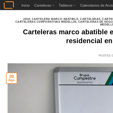
Saltar
Inicio
Carteleras
Tableros
Calendarios de Acci
al
contenido
2018
,
CARTELERA MARCO ABATIBLE
,
CARTELERAS
,
CARTE
CARTELERAS CORPORATIVAS MEDELLIN
,
CARTELERAS DE SEGU
MEDELL
Carteleras marco abatible 
residencial e
POSTED 
08
Ago