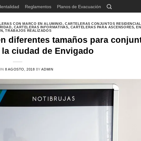
dentalidad
Reglamentos
Planos de Evacuación
LERAS CON MARCO EN ALUMINIO
,
CARTELERAS CONJUNTOS RESIDENCIA
RIDAD
,
CARTELERAS INFORMATIVAS
,
CARTELERAS PARA ASCENSORES
,
E
ÍN
,
TRABAJOS REALIZADOS
en diferentes tamaños para conjun
n la ciudad de Envigado
ON
8 AGOSTO, 2018
BY
ADMIN