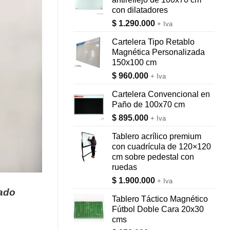
con dilatadores
$
1.290.000
+ Iva
Cartelera Tipo Retablo
Magnética Personalizada
150x100 cm
$
960.000
+ Iva
Cartelera Convencional en
Paño de 100x70 cm
$
895.000
+ Iva
Tablero acrílico premium
con cuadrícula de 120×120
cm sobre pedestal con
ruedas
$
1.900.000
+ Iva
zado
Tablero Táctico Magnético
Fútbol Doble Cara 20x30
cms