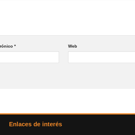
trónico
*
Web
Enlaces de interés