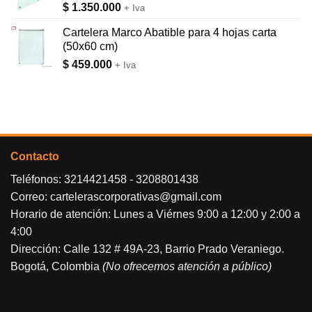
$
1.350.000
+ Iva
Cartelera Marco Abatible para 4 hojas carta
(50x60 cm)
$
459.000
+ Iva
Contacto
Teléfonos:
3214421458
-
3208801438
Correo:
cartelerascorporativas@gmail.com
Horario de atención: Lunes a Viérnes 9:00 a 12:00 y 2:00 a
4:00
Dirección: Calle 132 # 49A-23, Barrio Prado Veraniego.
Bogotá, Colombia
(No ofrecemos atención a público)